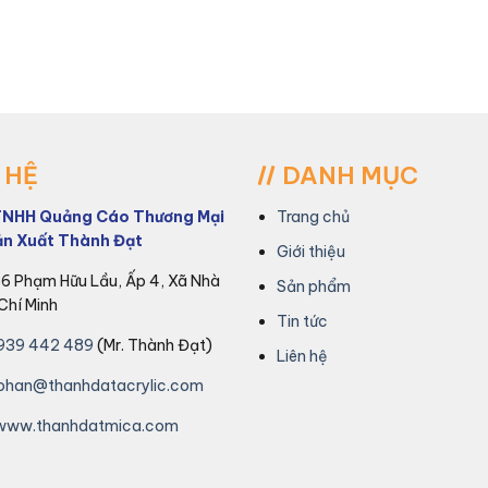
 HỆ
DANH MỤC
TNHH Quảng Cáo Thương Mại
Trang chủ
ản Xuất Thành Đạt
Giới thiệu
86 Phạm Hữu Lầu, Ấp 4, Xã Nhà
Sản phẩm
Chí Minh
Tin tức
939 442 489
(Mr. Thành Đạt)
Liên hệ
phan@thanhdatacrylic.com
www.thanhdatmica.com